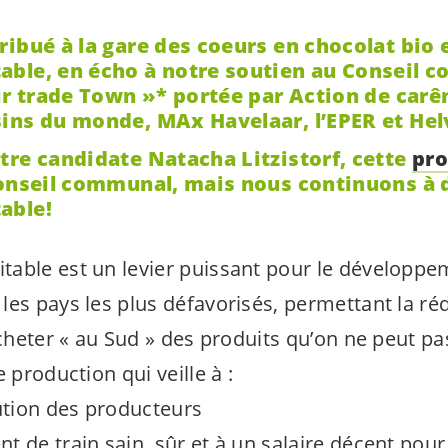
ibué à la gare des coeurs en chocolat bio 
ble, en écho à notre soutien au Conseil c
ir trade Town »* portée par Action de carê
ins du monde, MAx Havelaar, l’EPER et Hel
tre candidate Natacha Litzistorf, cette
pro
Conseil communal, mais nous continuons à 
table!
able est un levier puissant pour le développe
les pays les plus défavorisés, permettant la ré
acheter « au Sud » des produits qu’on ne peut pa
 production qui veille à :
bution des producteurs
 de train sain, sûr et à un salaire décent pour l