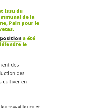
et issu du
ommunal de la
me, Pain pour le
vetas.
position
a été
défendre le
ment des
duction des
s cultiver en
es travailleurs et