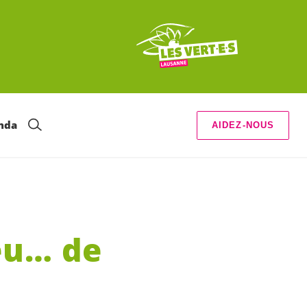
nda
AIDEZ-NOUS
eu… de