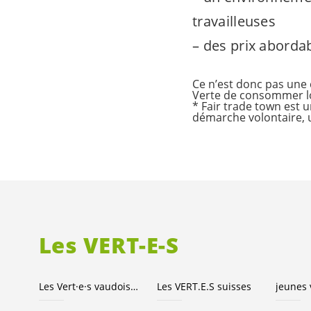
travailleuses
– des prix aborda
Ce n’est donc pas une 
Verte de consommer lo
* Fair trade town est
démarche volontaire, u
Les
VERT-E-S
Les
Vert·e·s
vaudois·es
Les
VERT.E.S
suisses
jeunes 