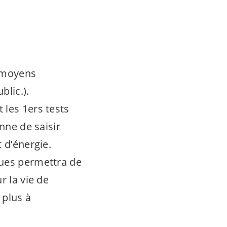
s moyens
blic.).
 les 1ers tests
nne de saisir
 d’énergie.
lues permettra de
r la vie de
 plus à