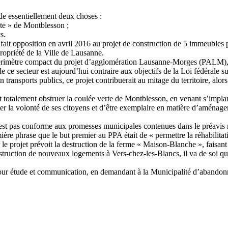
de essentiellement deux choses :
te » de Montblesson ;
s.
fait opposition en avril 2016 au projet de construction de 5 immeubles 
ropriété de la Ville de Lausanne.
u périmètre compact du projet d’agglomération Lausanne-Morges (PALM),
 ce secteur est aujourd’hui contraire aux objectifs de la Loi fédérale s
transports publics, ce projet contribuerait au mitage du territoire, alors
totalement obstruer la coulée verte de Montblesson, en venant s’implan
r la volonté de ses citoyens et d’être exemplaire en matière d’aménagem
te n’est pas conforme aux promesses municipales contenues dans le préavis
e phrase que le but premier au PPA était de « permettre la réhabilitati
le projet prévoit la destruction de la ferme « Maison-Blanche », faisant
struction de nouveaux logements à Vers-chez-les-Blancs, il va de soi q
 pour étude et communication, en demandant à la Municipalité d’abandon