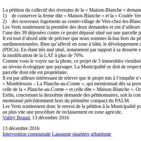
La pétition du collectif des riverains de la « Maison-Blanche » deman
1) de conserver la ferme dite « Maison-Blanche » et la « Coulée Ver
2) des nouveaux logements au centre-village de Vers-chez-les-Blanc
Les Verts soutiennent la première des deux demandes et ont d’ailleurs 
l’une des 39 déposées contre ce projet dépassé situé sur une parcelle p
Il est tout d’abord utile de préciser que nous sommes là-bas hors d
surdimensionnées. Bien qu’affecté en zone à bâtir, le développement de
(PDCn). En étant très mal situé, notamment par rapport à sa desserte en 
la modification de la LAT à plus de 70%.
Comme vous le voyez sur la photo, ce projet de 5 immeubles viendrait 
au niveau écologique que paysager. La Municipalité se doit de respecte
parcelle dont elle est propriétaire.
Il est par ailleurs intéressant de relever que le projet mis à l’enquê
« Montblesson – La Planche-au-Comte », qui mentionnait dès sa premièr
celle de la « Planche-au-Comte » et celle dite « Maison-Blanche ». Or 
Enfin, concernant la deuxième demande des pétitionnaires, soit la con
mentionné précédemment hors du périmètre compact du PALM.
Les Verts soutiennent donc le renvoi de la pétition à la Municipalité
au plus vite une procédure de reclassement en zone agricole.
Valéry Beaud
, 13 décembre 2016
13 décembre 2016
Intervention communale
Lausanne
quartiers
urbanisme