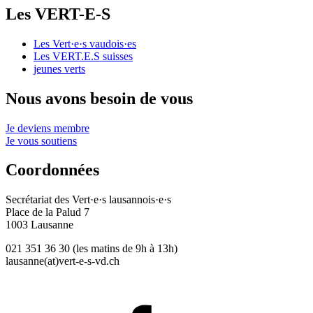
Les
VERT-E-S
Les
Vert·e·s
vaudois·es
Les
VERT.E.S
suisses
jeunes verts
Nous avons besoin de vous
Je deviens membre
Je vous soutiens
Coordonnées
Secrétariat des
Vert·e·s
lausannois·e·s
Place de la Palud 7
1003 Lausanne
021 351 36 30 (les matins de 9h à 13h)
lausanne(at)
vert-e-s
-vd.ch