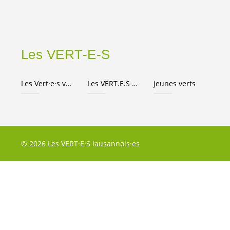
Les
VERT-E-S
Les
Vert·e·s
vaudois·es
Les
VERT.E.S
suisses
jeunes verts
© 2026 Les VERT·E·S lausannois·es