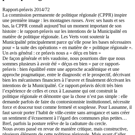
Rapport-préavis 2014/72
La commission permanente de politique régionale (CPPR) inspire
une première image : les montagnes russes. Avec ses hauts et ses
bas, la CPPR connaît aujourd’hui un moment important de son
histoire : le rapport-préavis sur les intentions de la Municipalité en
matière de politique régionale. Les Verts vont soutenir la
Municipalité principalement parce qu’elle pose les bases nécessaires
pour « la suite des opérations » en matière de « politique régionale ».
Un avis général : ce préavis nous a « déçu en bien »
De façon générale et très vaudoise, nous pourrions dire que nous
sommes plusieurs à avoir été « déçus en bien » par ce rapport-
préavis : bien équilibré entre une approche académique et une
approche pragmatique, entre le diagnostic et le prospectif, décrivant
bien les mécanismes financiers à l’œuvre et finalement décrivant les
intentions de la Municipalité. Ce rapport-préavis décrit très bien
l’expérience de celles et ceux à Lausanne qui ont construit la
politique régionale et démontre que la chose n’est pas simple : elle
demande parfois de faire du contorsionniste institutionnel, nécessite
force et douceur tout comme fermeté et souplesse. Pour Lausanne, il
faut savoir porter l’habit de ville-centre sans arrogance et sans créer
un sentiment d’écrasement à l’égard des communes plus petites…
Bref, parfois la posture relève de la cadrature du cercle.
Nous avons passé en revue de manière critique, mais constructive,
plusieurs éléments de cette politique régionale. Mais avant d’aller