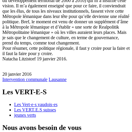
du développement territorial de 2000 à 2010) qui m’a insufflé cette
vision. Il m’a également enseigné que pour ce faire, il conviendrait
que les élus, de tous les niveaux institutionnels, fassent vivre cette
Métropole lémanique dans leur tête pour qu’elle devienne une réalité
politique. Bref, le moment est venu de donner un supplément d’âme
à la Métropole lémanique et d’établir « une sorte de Realpolitik
Métropolitaine lémanique » où les villes auraient leurs places. Mais
je sais que le changement de culture, en terme de gouvernance,
prend du temps, comme tout changement.
Pour résumer, cette politique régionale, il faut y croire pour la faire et
il faut la faire pour y croire.
Natacha Litzistorf 19 janvier 2016.
20 janvier 2016
Intervention communale
Lausanne
Les
VERT-E-S
Les
Vert·e·s
vaudois·es
Les
VERT.E.S
suisses
jeunes verts
Nous avons besoin de vous