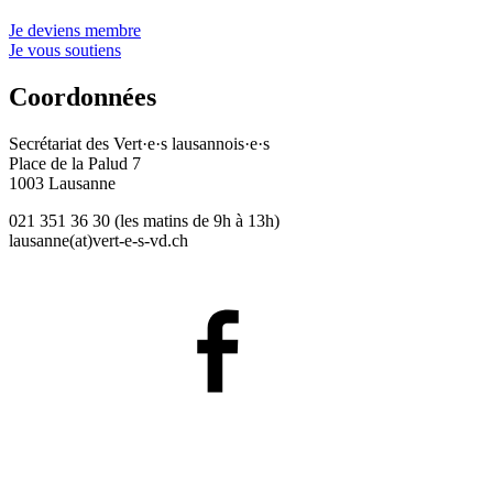
Je deviens membre
Je vous soutiens
Coordonnées
Secrétariat des
Vert·e·s
lausannois·e·s
Place de la Palud 7
1003 Lausanne
021 351 36 30 (les matins de 9h à 13h)
lausanne(at)
vert-e-s
-vd.ch