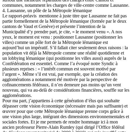
communes, notamment les charges de ville-centre comme Lausanne.
4. Lausanne, un pôle de la Métropole lémanique
Le rapport-préavis mentionne à juste titre que Lausanne ne fait pas
partie formellement de la Métropole lémanique (formée par le deux
cantons de Vaud et Genève) et présente l’intention de la
Municipalité d’y prendre part, je cite, « le moment venu ». A nos
yeux, le moment est venu : positionner Lausanne (positionner les
villes) comme un pôle fort de la Métropole lémanique est
aujourd’hui un impératif. S’il fallait citer seulement deux raisons : la
population vit déjà la Métropole comme une réalité quotidienne et
un lobbying lémanique (qui positionne les villes aussi) auprès de la
Confédération est essentiel. Comme l’a évoqué notre Syndic à
plusieurs reprises : « l’intérêt commun est souvent motivé par
l’argent ». Même s’il est vrai, par exemple, que la création des
agglomérations a notamment été motivée par la perspective de
cofinancements fédéraux, il n’en demeure pas moins qu’un vent
nouveau, qui va au-delà de considérations financières, souffle sur les
agglomérations.
Pour ma part, j’appartiens à cette génération d’élus qui souhaite
dépasser cette vision économique (nécessaire mais pas suffisante) et
œuvrer pour que cette Métropole lémanique prenne corps grâce à
une vision plus large, intégrant des dimensions environnementales et
sociales fortes. Et je me permets de rendre hommage ici à mon
ancien professeur Pierre-Alain Rumley (qui dirigé l’Office fédéral