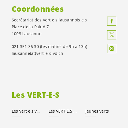
Coordonnées
Secrétariat des
Vert·e·s
lausannois·e·s
Place de la Palud 7
1003 Lausanne
021 351 36 30 (les matins de 9h à 13h)
lausanne(at)
vert-e-s
-vd.ch
Les
VERT-E-S
Les
Vert·e·s
vaudois·es
Les
VERT.E.S
suisses
jeunes verts