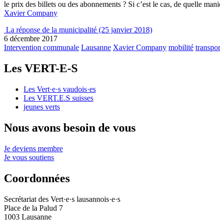
le prix des billets ou des abonnements ? Si c’est le cas, de quelle mani
Xavier Company
La réponse de la municipalité (25 janvier 2018)
6 décembre 2017
Intervention communale
Lausanne
Xavier Company
mobilité
transpor
Les
VERT-E-S
Les
Vert·e·s
vaudois·es
Les
VERT.E.S
suisses
jeunes verts
Nous avons besoin de vous
Je deviens membre
Je vous soutiens
Coordonnées
Secrétariat des
Vert·e·s
lausannois·e·s
Place de la Palud 7
1003 Lausanne