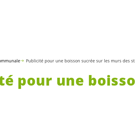
communale
Publicité pour une boisson sucrée sur les murs des s
ité pour une boiss
 sur les murs des
ns de métro