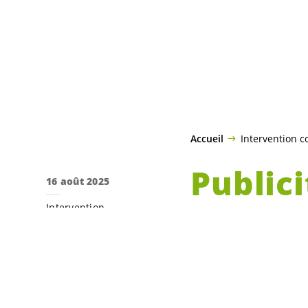
Accueil
Intervention 
Public
16 août 2025
Intervention
sucrée
communale
Olivier Thorens
statio
alimentation
publicité
santé
transports publics