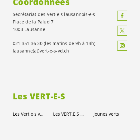
Coordonnées
Secrétariat des
Vert·e·s
lausannois·e·s
Place de la Palud 7
1003 Lausanne
021 351 36 30 (les matins de 9h à 13h)
lausanne(at)
vert-e-s
-vd.ch
Les
VERT-E-S
Les
Vert·e·s
vaudois·es
Les
VERT.E.S
suisses
jeunes verts