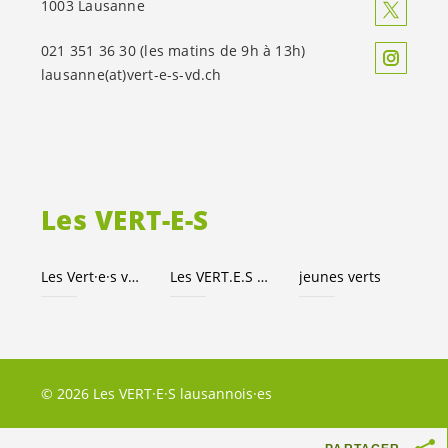
1003 Lausanne
021 351 36 30 (les matins de 9h à 13h)
lausanne(at)
vert-e-s
-vd.ch
Les
VERT-E-S
Les
Vert·e·s
vaudois·es
Les
VERT.E.S
suisses
jeunes verts
© 2026 Les VERT·E·S lausannois·es